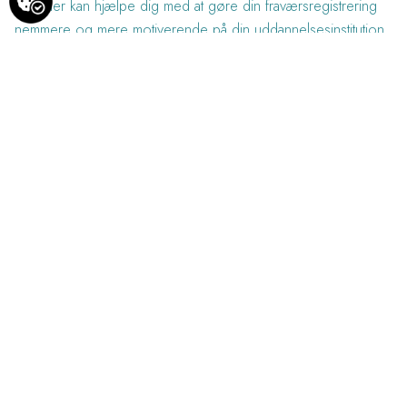
Attender kan hjælpe dig med at gøre din fraværsregistrering
nemmere og mere motiverende på din uddannelsesinstitution.
Dato:
Tirsdag den 7. November 2023
Sted:
Online – Teams
Tidspunkt:
14.00 til 14.45
Webinaret bliver holdt på dansk.
Tilmeldings link
Vi glæder os til at møde se dig online.
Spørgsmål, så kontakt:
heine@attender.dk