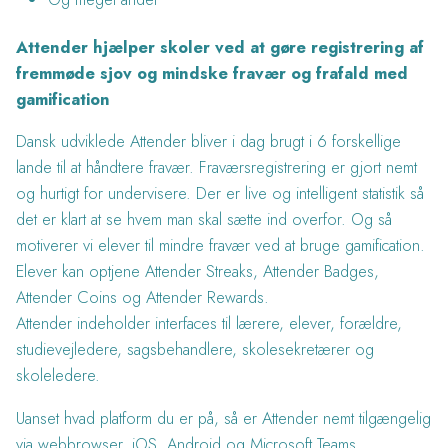
Attender hjælper skoler ved at gøre registrering af
fremmøde sjov og mindske fravær og frafald med
gamification
Dansk udviklede Attender bliver i dag brugt i 6 forskellige
lande til at håndtere fravær. Fraværsregistrering er gjort nemt
og hurtigt for undervisere. Der er live og intelligent statistik så
det er klart at se hvem man skal sætte ind overfor. Og så
motiverer vi elever til mindre fravær ved at bruge gamification.
Elever kan optjene Attender Streaks, Attender Badges,
Attender Coins og Attender Rewards.
Attender indeholder interfaces til lærere, elever, forældre,
studievejledere, sagsbehandlere, skolesekretærer og
skoleledere.
Uanset hvad platform du er på, så er Attender nemt tilgængelig
via webbrowser, iOS, Android og Microsoft Teams.