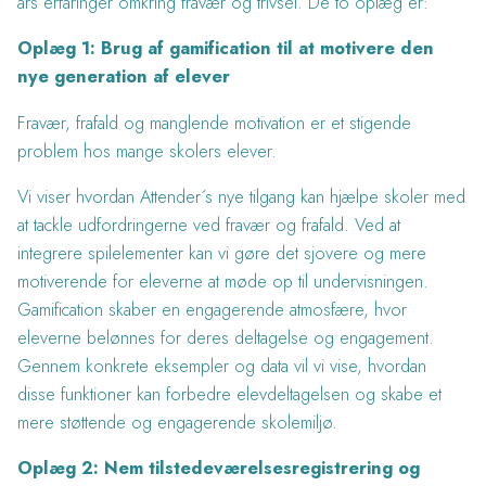
års erfaringer omkring fravær og trivsel. De to oplæg er:
Oplæg 1:
Brug af gamification til at motivere den
nye generation af elever
Fravær, frafald og manglende motivation er et stigende
problem hos mange skolers elever.
Vi viser hvordan Attender´s nye tilgang kan hjælpe skoler med
at tackle udfordringerne ved fravær og frafald. Ved at
integrere spilelementer kan vi gøre det sjovere og mere
motiverende for eleverne at møde op til undervisningen.
Gamification skaber en engagerende atmosfære, hvor
eleverne belønnes for deres deltagelse og engagement.
Gennem konkrete eksempler og data vil vi vise, hvordan
disse funktioner kan forbedre elevdeltagelsen og skabe et
mere støttende og engagerende skolemiljø.
Oplæg 2:
Nem tilstedeværelsesregistrering og