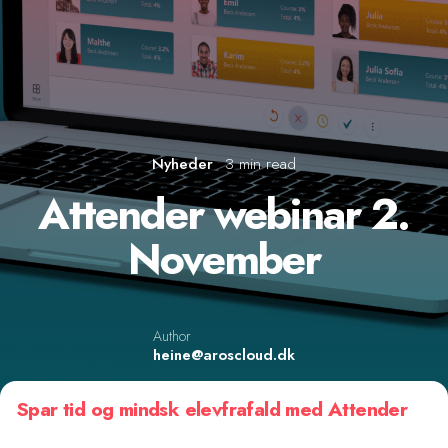
Nyheder
3 min read
Attender webinar 2.
November
Author
heine@aroscloud.dk
Spar tid og mindsk elevfrafald med Attender