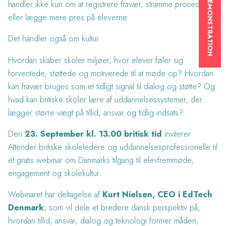
BOOK EN DEMONSTRATION
handler ikke kun om at registrere fravær, stramme procedurer
eller lægge mere pres på eleverne.
Det handler også om kultur.
Hvordan skaber skoler miljøer, hvor elever føler sig
forventede, støttede og motiverede til at møde op? Hvordan
kan fravær bruges som et tidligt signal til dialog og støtte? Og
hvad kan britiske skoler lære af uddannelsessystemer, der
lægger større vægt på tillid, ansvar og tidlig indsats?
Den
23. September kl. 13.00 britisk tid
inviterer
Attender britiske skoleledere og uddannelsesprofessionelle til
et gratis webinar om Danmarks tilgang til elevfremmøde,
engagement og skolekultur.
Webinaret har deltagelse af
Kurt Nielsen, CEO i EdTech
Denmark
, som vil dele et bredere dansk perspektiv på,
hvordan tillid, ansvar, dialog og teknologi former måden,