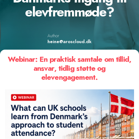
elevfremmøde?
Author
heine@aroscloud.dk
Webinar: En praktisk samtale om tillid,
ansvar, tidlig støtte og
elevengagement.