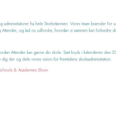
og administratorer fra hele Storbritannien. Vores team brænder for 
ttender, og lad os udforske, hvordan vi sammen kan forbedre din s
hvordan Attender kan gavne din skole. Sæt kryds i kalenderen de
e dig der og dele vores vision for fremtidens skoleadministration.
Schools & Academies Show
.