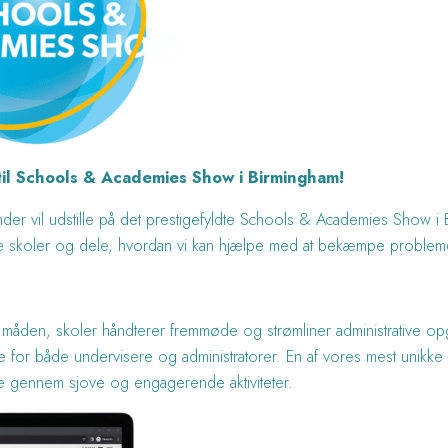
l Schools & Academies Show i Birmingham!
nder vil udstille på det prestigefyldte Schools & Academies Show i 
ske skoler og dele, hvordan vi kan hjælpe med at bekæmpe problem
re måden, skoler håndterer fremmøde og strømliner administrative o
tere for både undervisere og administratorer. En af vores mest unikke
de gennem sjove og engagerende aktiviteter.