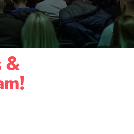
s &
am!