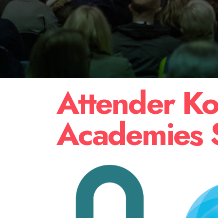
Attender Ko
Academies 