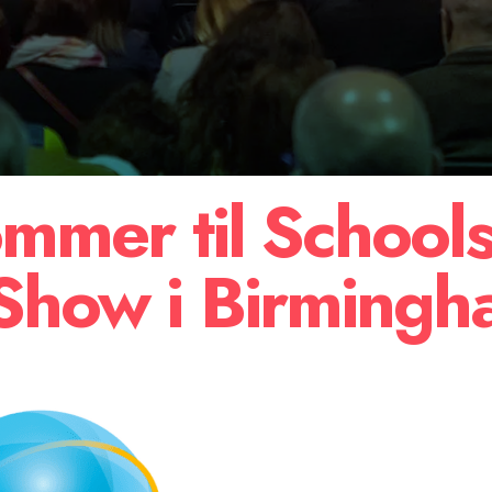
mmer til School
Show i Birmingh