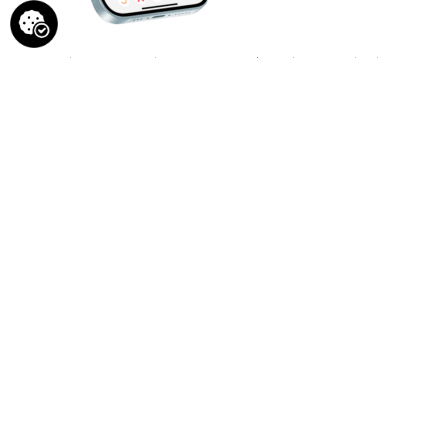
Kom forbi og få en demo for at se, hvordan Attender kan
hjælpe din skole med vores unikke tilgang til registrering af
fremmøde. Og se hvordan vi bekæmper fravær og frafald på
en ny og unik måde.
Hvis du ønsker et 1:1 møde på messen:
Kontakt Heine M. Jensen på +45 4240 7787 eller
heine@attender.dk for at booke et møde eller en demo af
Attender.
Dato:
31/10-1/11 2024
Lokation:
Odense Congress Center
Stand nummer:
4200