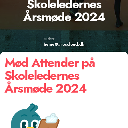
Skoleledernes
Årsmøde 2024
Author
heine@aroscloud.dk
Mød Attender på
Skoleledernes
Årsmøde 2024