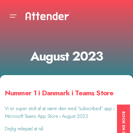
Skip
to
content
August 2023
Nummer 1 i Danmark i Teams Store
Vi er super stolt af at være den med “subscribed” app i
Microsoft Teams App Store i August 2023.
Dejlig milepæl at nå.